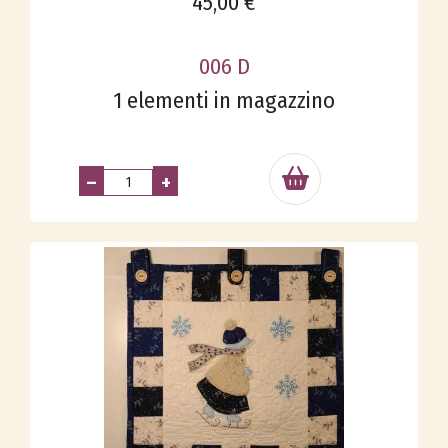
45,00 €
006 D
1 elementi in magazzino
–
+