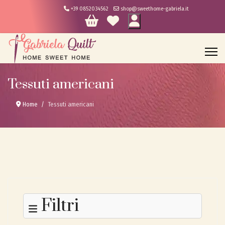
+39 0852034562
shop@sweethome-gabriela.it
Tessuti americani
Home
Tessuti americani
Filtri